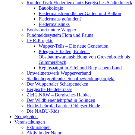
Runder Tisch Fledertierschutz Bergisches Städtedreieck
Bauökologie
Fledermausfreundlicher Garten und Balkon
Fledermaus gefunden?
Fledermauslinks
Bootssport untere Wupper
Fundmeldesystem Flora und Fauna
LVR-Projekte
Wupper-Tells – Die neue Generation
Pflegen, Erhalten, Ernten –
Obstbaumwartausbildung von Grevenbroich bis
Gummersbach
Regiosaatgut in Eifel und Bergischem Land
Umweltnetzwerk Wupperverband
Städteübergreifendes Schafbeweidungsprojekt
Der Wuppertaler Scharpenacken
Bergische Heideterrasse
Ziel 2.NRW – Bergisches Habitat
Der Wildbienenlehrpfad in Solingen
Heide-Lehrpfad an der Ohligser Heide
Die NABU-Kids
Neuigkeiten
Veranstaltungen
Exkursionen
Aktiv in der Natur