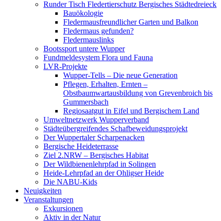
Runder Tisch Fledertierschutz Bergisches Städtedreieck
Bauökologie
Fledermausfreundlicher Garten und Balkon
Fledermaus gefunden?
Fledermauslinks
Bootssport untere Wupper
Fundmeldesystem Flora und Fauna
LVR-Projekte
Wupper-Tells – Die neue Generation
Pflegen, Erhalten, Ernten –
Obstbaumwartausbildung von Grevenbroich bis
Gummersbach
Regiosaatgut in Eifel und Bergischem Land
Umweltnetzwerk Wupperverband
Städteübergreifendes Schafbeweidungsprojekt
Der Wuppertaler Scharpenacken
Bergische Heideterrasse
Ziel 2.NRW – Bergisches Habitat
Der Wildbienenlehrpfad in Solingen
Heide-Lehrpfad an der Ohligser Heide
Die NABU-Kids
Neuigkeiten
Veranstaltungen
Exkursionen
Aktiv in der Natur