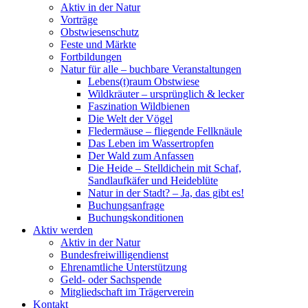
Aktiv in der Natur
Vorträge
Obstwiesenschutz
Feste und Märkte
Fortbildungen
Natur für alle – buchbare Veranstaltungen
Lebens(t)raum Obstwiese
Wildkräuter – ursprünglich & lecker
Faszination Wildbienen
Die Welt der Vögel
Fledermäuse – fliegende Fellknäule
Das Leben im Wassertropfen
Der Wald zum Anfassen
Die Heide – Stelldichein mit Schaf,
Sandlaufkäfer und Heideblüte
Natur in der Stadt? – Ja, das gibt es!
Buchungsanfrage
Buchungskonditionen
Aktiv werden
Aktiv in der Natur
Bundesfreiwilligendienst
Ehrenamtliche Unterstützung
Geld- oder Sachspende
Mitgliedschaft im Trägerverein
Kontakt