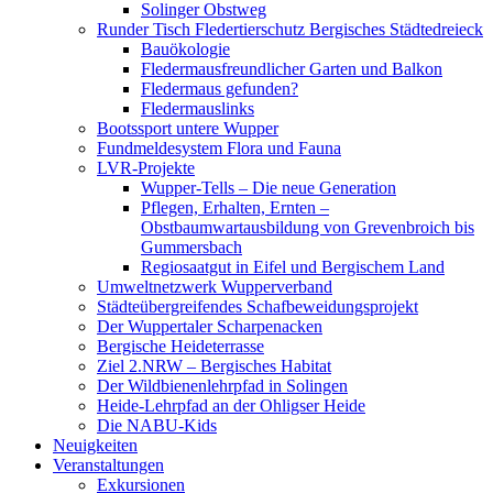
Solinger Obstweg
Runder Tisch Fledertierschutz Bergisches Städtedreieck
Bauökologie
Fledermausfreundlicher Garten und Balkon
Fledermaus gefunden?
Fledermauslinks
Bootssport untere Wupper
Fundmeldesystem Flora und Fauna
LVR-Projekte
Wupper-Tells – Die neue Generation
Pflegen, Erhalten, Ernten –
Obstbaumwartausbildung von Grevenbroich bis
Gummersbach
Regiosaatgut in Eifel und Bergischem Land
Umweltnetzwerk Wupperverband
Städteübergreifendes Schafbeweidungsprojekt
Der Wuppertaler Scharpenacken
Bergische Heideterrasse
Ziel 2.NRW – Bergisches Habitat
Der Wildbienenlehrpfad in Solingen
Heide-Lehrpfad an der Ohligser Heide
Die NABU-Kids
Neuigkeiten
Veranstaltungen
Exkursionen