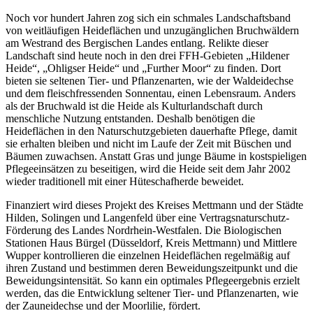
Noch vor hundert Jahren zog sich ein schmales Landschaftsband
von weitläufigen Heideflächen und unzugänglichen Bruchwäldern
am Westrand des Bergischen Landes entlang. Relikte dieser
Landschaft sind heute noch in den drei FFH-Gebieten „Hildener
Heide“, „Ohligser Heide“ und „Further Moor“ zu finden. Dort
bieten sie seltenen Tier- und Pflanzenarten, wie der Waldeidechse
und dem fleischfressenden Sonnentau, einen Lebensraum. Anders
als der Bruchwald ist die Heide als Kulturlandschaft durch
menschliche Nutzung entstanden. Deshalb benötigen die
Heideflächen in den Naturschutzgebieten dauerhafte Pflege, damit
sie erhalten bleiben und nicht im Laufe der Zeit mit Büschen und
Bäumen zuwachsen. Anstatt Gras und junge Bäume in kostspieligen
Pflegeeinsätzen zu beseitigen, wird die Heide seit dem Jahr 2002
wieder traditionell mit einer Hüteschafherde beweidet.
Finanziert wird dieses Projekt des Kreises Mettmann und der Städte
Hilden, Solingen und Langenfeld über eine Vertragsnaturschutz-
Förderung des Landes Nordrhein-Westfalen. Die Biologischen
Stationen Haus Bürgel (Düsseldorf, Kreis Mettmann) und Mittlere
Wupper kontrollieren die einzelnen Heideflächen regelmäßig auf
ihren Zustand und bestimmen deren Beweidungszeitpunkt und die
Beweidungsintensität. So kann ein optimales Pflegeergebnis erzielt
werden, das die Entwicklung seltener Tier- und Pflanzenarten, wie
der Zauneidechse und der Moorlilie, fördert.