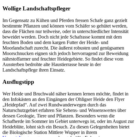
Wollige Landschaftspfleger
Im Gegensatz zu Kühen und Pferden fressen Schafe ganz gezielt
bestimmte Pflanzen und können vom Schäfer so gehütet werden,
dass die Flächen nur teilweise, oder in unterschiedlicher Intensität
beweidet werden. Doch nicht jede Schafrasse kommt mit dem
feuchten Boden und dem kargen Futter der Heide- und
Moorlandschaft zurecht. Die äußerst robusten und genügsamen
Moorschnucken eignen sich jedoch hervorragend zur Beweidung
nährstoffarmer und feuchter Heidegebiete. So findet diese vom
Aussterben bedrohte alte Haustierrasse heute in der
Landschaftspflege ihren Einsatz.
Ausflugstipp
Wer Heide und Bruchwald näher kennen lernen möchte, findet in
den Infokästen an den Eingängen der Ohligser Heide den Flyer
„Heidepfad“. Auf zwei Rundwanderwegen durch das
Naturschutzgebiet erfahren Sie Sehens- und Wissenswertes über
dessen Geologie, Tiere und Pflanzen. Besonders wenn die
Schafherde im Sommer im Gebiet unterwegs ist, oder im August zur
Heideblüte, lohnt sich ein Besuch. Zu diesen Gelegenheiten bietet
die Biologische Station Mittlere Wupper in ihrem