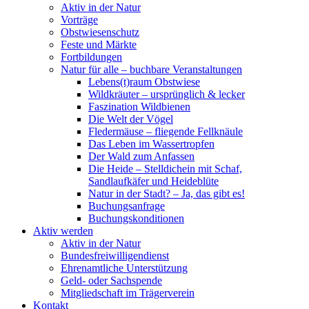
Aktiv in der Natur
Vorträge
Obstwiesenschutz
Feste und Märkte
Fortbildungen
Natur für alle – buchbare Veranstaltungen
Lebens(t)raum Obstwiese
Wildkräuter – ursprünglich & lecker
Faszination Wildbienen
Die Welt der Vögel
Fledermäuse – fliegende Fellknäule
Das Leben im Wassertropfen
Der Wald zum Anfassen
Die Heide – Stelldichein mit Schaf,
Sandlaufkäfer und Heideblüte
Natur in der Stadt? – Ja, das gibt es!
Buchungsanfrage
Buchungskonditionen
Aktiv werden
Aktiv in der Natur
Bundesfreiwilligendienst
Ehrenamtliche Unterstützung
Geld- oder Sachspende
Mitgliedschaft im Trägerverein
Kontakt