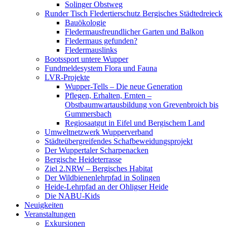
Solinger Obstweg
Runder Tisch Fledertierschutz Bergisches Städtedreieck
Bauökologie
Fledermausfreundlicher Garten und Balkon
Fledermaus gefunden?
Fledermauslinks
Bootssport untere Wupper
Fundmeldesystem Flora und Fauna
LVR-Projekte
Wupper-Tells – Die neue Generation
Pflegen, Erhalten, Ernten –
Obstbaumwartausbildung von Grevenbroich bis
Gummersbach
Regiosaatgut in Eifel und Bergischem Land
Umweltnetzwerk Wupperverband
Städteübergreifendes Schafbeweidungsprojekt
Der Wuppertaler Scharpenacken
Bergische Heideterrasse
Ziel 2.NRW – Bergisches Habitat
Der Wildbienenlehrpfad in Solingen
Heide-Lehrpfad an der Ohligser Heide
Die NABU-Kids
Neuigkeiten
Veranstaltungen
Exkursionen