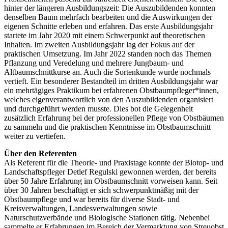
hinter der längeren Ausbildungszeit: Die Auszubildenden konnten
denselben Baum mehrfach bearbeiten und die Auswirkungen der
eigenen Schnitte erleben und erfahren. Das erste Ausbildungsjahr
startete im Jahr 2020 mit einem Schwerpunkt auf theoretischen
Inhalten. Im zweiten Ausbildungsjahr lag der Fokus auf der
praktischen Umsetzung. Im Jahr 2022 standen noch das Themen
Pflanzung und Veredelung und mehrere Jungbaum- und
Altbaumschnittkurse an. Auch die Sortenkunde wurde nochmals
vertieft. Ein besonderer Bestandteil im dritten Ausbildungsjahr war
ein mehrtägiges Praktikum bei erfahrenen Obstbaumpfleger*innen,
welches eigenverantwortlich von den Auszubildenden organisiert
und durchgeführt werden musste. Dies bot die Gelegenheit
zusätzlich Erfahrung bei der professionellen Pflege von Obstbäumen
zu sammeln und die praktischen Kenntnisse im Obstbaumschnitt
weiter zu vertiefen.
Über den Referenten
Als Referent für die Theorie- und Praxistage konnte der Biotop- und
Landschaftspfleger Detlef Regulski gewonnen werden, der bereits
über 50 Jahre Erfahrung im Obstbaumschnitt vorweisen kann. Seit
über 30 Jahren beschäftigt er sich schwerpunktmäßig mit der
Obstbaumpflege und war bereits für diverse Stadt- und
Kreisverwaltungen, Landesverwaltungen sowie
Naturschutzverbände und Biologische Stationen tätig. Nebenbei
sammelte er Erfahrungen im Bereich der Vermarktung von Streuobst