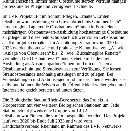
Kulturlandschaft. Immer mehr Obstbäume sterben verfrüht mangels
professioneller Pflege und verfügbarer Fachleute.
Im LVR-Projekt „Fit im Schnitt: Pflegen, Erhalten, Ernten –
Obstbaumwartausbildung von Grevenbroich bis Gummersbach“
lernen regional agierende Obstbaumwart*innen in Form einer
mehrjährigen Obstbaumwart-Ausbildung hochstämmige Obstbäume
zu pflegen und diese naturschutzfachlich wertvollen Lebensräume
als Kulturgut zu erhalten. Im Ausbildungszeitraum von 2020 bis
2023 werden theoretische und praktische Kenntnisse von „A“ wie
„Anlage von Obstwiesen“ bis „Z“ wie „Zuccalmaglios Renette“
vermittelt. Die Obstbaumwart*innen stehen am Ende ihrer
Ausbildung als Ansprechpartner*innen rund um das Thema
Obstbaumschnitt und Streuobstwiesen zur Verfügung. Sie lernen
Streuobstbestände nachhaltig anzulegen und zu pflegen. Bei
Veranstaltungen und Aktionstagen rund um das Thema werden sie
aktiv und können ihr Wissen an die Öffentlichkeit weitergeben und
Interessierte gezielt beraten und unterstützen.
Die Biologische Station Rhein-Berg setzen das Projekt in
Kooperation mit vier weiteren Biologischen Stationen um. Jede
Station betreut jeweils eine Gruppe von 10-12
Obstbaumwart*innen, die vor Ort ausgebildet werden. Das Projekt
läuft von 2020 bis Ende Juli 2023 und wird vom
Landschaftsverband Rheinland im Rahmen des LVR-Netzwerks