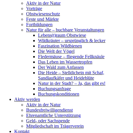
Aktiv in der Natur
Vorträge
Obstwiesenschutz
Feste und Märkte
Fortbildungen
Natur für alle – buchbare Veranstaltungen
Lebens(t)raum Obstwiese
Wildkräuter – ursprünglich & lecker
Faszination Wildbienen
Die Welt der Vögel
Fledermäuse – fliegende Fellknäule
Das Leben im Wassertropfen
Der Wald zum Anfassen
Die Heide – Stelldichein mit Schaf,
Sandlaufkäfer und Heideblüte
Natur in der Stadt? – Ja, das gibt es!
Buchungsanfrage
Buchungskonditionen
Aktiv werden
Aktiv in der Natur
Bundesfreiwilligendienst
Ehrenamtliche Unterstützung
Geld- oder Sachspende
Mitgliedschaft im Trägerverein
Kontakt