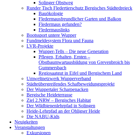
Solinger Obstweg
Runder Tisch Fledertierschutz Bergisches Städtedreieck
Bauökologie
Fledermausfreundlicher Garten und Balkon
Fledermaus gefunden?
Fledermauslinks
Bootssport untere Wupper
Fundmeldesystem Flora und Fauna
LVR-Projekte
Wupper-Tells – Die neue Generation
Pflegen, Erhalten, Ernten –
Obstbaumwartausbildung von Grevenbroich bis
Gummersbach
Regiosaatgut in Eifel und Bergischem Land
Umweltnetzwerk Wupperverband
Städteübergreifendes Schafbeweidungsprojekt
Der Wuppertaler Scharpenacken
Bergische Heideterrasse
Ziel 2.NRW – Bergisches Habitat
Der Wildbienenlehrpfad in Solingen
Heide-Lehrpfad an der Ohligser Heide
Die NABU-Kids
Neuigkeiten
Veranstaltungen
Exkursionen