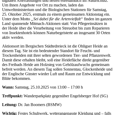
digitalen Arterfassungen und helfen ehrenamtlich im Naturschutz.
Um ihnen Angebote vor Ort zu machen, laden das
Umweltministerium und die Biologischen Stationen für Samstag,
25. Oktober 2025, erstmals zu einem gemeinsamen Aktionstag ein.
Unter dem Motto
„Sei dabei für die Artenvielfalt“
finden im ganzen
Land spannende Mitmach-Aktionen statt: Von Pflegeeinsätzen in
der Heide über die Verarbeitung von Streuobst bis zum Reparieren
von Insektenhotels können Naturbegeisterte an insgesamt 30 Orten
aktiv werden.
Aktionsort im Bergischen Städtedreieck ist die Ohligser Heide an
diesem Tag. Sie ist ein bedeutender Standort für Feucht- und
Trockenheiden mit ihrer selten gewordenen Tier- und Pflanzenwelt.
Damit diese erhalten bleibt, soll eine Heidefläche direkt gegenüber
des Freibads Heide am Holzsteg von Gehölzaufwuchs gemeinsam
befreit werden. An diesem Tag sollen Sonnentau, Glockenheide und
der Englische Ginster wieder Luft und Raum zur Entwicklung und
Blüte bekommen.
Wann:
Samstag, 25.10.2025 von 13:00 – 17:00 h
Treffpunkt:
Wanderparkplatz gegenüber Engelsberger Hof (SG)
Leitung:
Dr. Jan Boomers (BSMW)
Wichtig:
Festes Schuhwerk, wetterangepasste Kleidung und – falls