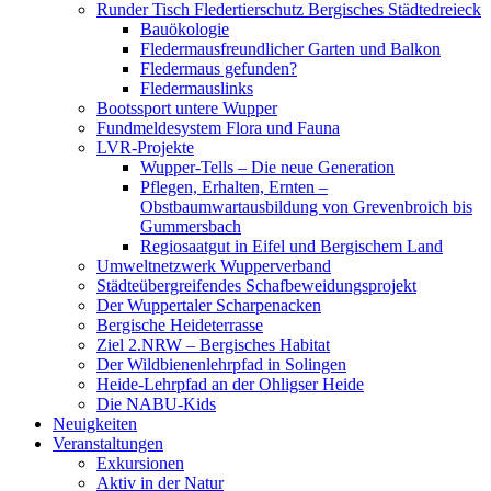
Runder Tisch Fledertierschutz Bergisches Städtedreieck
Bauökologie
Fledermausfreundlicher Garten und Balkon
Fledermaus gefunden?
Fledermauslinks
Bootssport untere Wupper
Fundmeldesystem Flora und Fauna
LVR-Projekte
Wupper-Tells – Die neue Generation
Pflegen, Erhalten, Ernten –
Obstbaumwartausbildung von Grevenbroich bis
Gummersbach
Regiosaatgut in Eifel und Bergischem Land
Umweltnetzwerk Wupperverband
Städteübergreifendes Schafbeweidungsprojekt
Der Wuppertaler Scharpenacken
Bergische Heideterrasse
Ziel 2.NRW – Bergisches Habitat
Der Wildbienenlehrpfad in Solingen
Heide-Lehrpfad an der Ohligser Heide
Die NABU-Kids
Neuigkeiten
Veranstaltungen
Exkursionen
Aktiv in der Natur