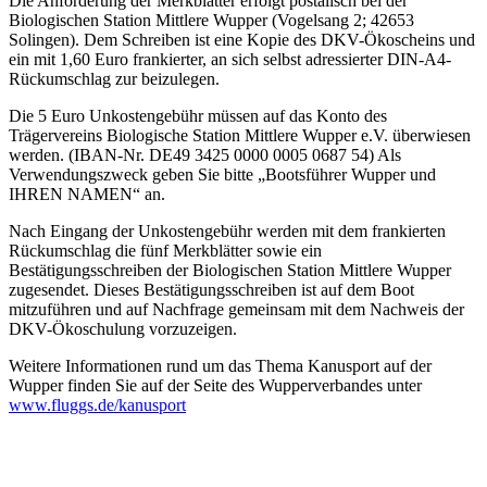
Die Anforderung der Merkblätter erfolgt postalisch bei der
Biologischen Station Mittlere Wupper (Vogelsang 2; 42653
Solingen). Dem Schreiben ist eine Kopie des DKV-Ökoscheins und
ein mit 1,60 Euro frankierter, an sich selbst adressierter DIN-A4-
Rückumschlag zur beizulegen.
Die 5 Euro Unkostengebühr müssen auf das Konto des
Trägervereins Biologische Station Mittlere Wupper e.V. überwiesen
werden. (IBAN-Nr. DE49 3425 0000 0005 0687 54) Als
Verwendungszweck geben Sie bitte „Bootsführer Wupper und
IHREN NAMEN“ an.
Nach Eingang der Unkostengebühr werden mit dem frankierten
Rückumschlag die fünf Merkblätter sowie ein
Bestätigungsschreiben der Biologischen Station Mittlere Wupper
zugesendet. Dieses Bestätigungsschreiben ist auf dem Boot
mitzuführen und auf Nachfrage gemeinsam mit dem Nachweis der
DKV-Ökoschulung vorzuzeigen.
Weitere Informationen rund um das Thema Kanusport auf der
Wupper finden Sie auf der Seite des Wupperverbandes unter
www.fluggs.de/kanusport