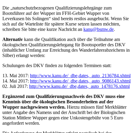
Die „naturschutzbezogenen Qualifizierungslehrgänge zum
Bootsführer auf der Wupper im FFH-Gebiet Wupper von
Leverkusen bis Solingen“ sind bereits restlos ausgebucht. Wenn Sie
sich auf die Warteliste für spätere Kurse setzen lassen möchten,
schreiben Sie bitte eine kurze Nachricht an
kanu@bsmw.de
.
Alternativ
kann die Qualifikation auch über die Teilnahme am
ökologischen Qualifizierungslehrgang für Bootssportler des DKV
(inhaltlicher Umfang zur Erreichung des Wanderfahrerabzeichens in
Silber) erlangt werden:
Schulungen des DKV finden zu folgenden Terminen statt:
13. Mai 2017:
http://www.kanu.de/_dbe,dates,_auto_2136784.xhtml
14. Mai 2017:
http://www.kanu.de/_dbe,dates,_auto_9086143.xhtml
02. Juli 2017:
http://www.kanu.de/_dbe,dates,_auto_1478176.xhtml
Ergänzend zum Qualifizierungsnachweis des DKV muss eine
Kenntnis über die ökologischen Besonderheiten auf der
Wupper nachgewiesen werden.
Hierzu müssen fünf Merkblätter
unter Angabe des Namens und der Anschrift bei der Biologischen
Station Mittlere Wupper gegen eine Unkostengebühr von 5 Euro
angefordert werden.